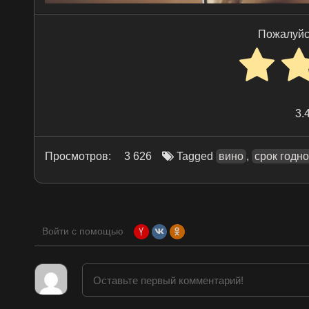
Пожалуйс
3.
Просмотров:
3 626
Tagged
вино
,
срок годн
Войти с помощью