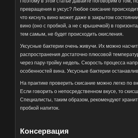
Поэтому в этой статье давайте поговорим о том, по
превращения в уксус? Любое скисание происходит и
что киснуть вино может даже в закрытом состояни
вино (оно с пробкой, а не с крышечкой) в горизон
тем самым, не будет происходить окисления.
Уксусные бактерии очень живучи. Их можно насчит
распространения достаточно плюсовой температуры
через пару-тройку недель. Скорость процесса напр
особенностей вина. Уксусные бактерии останавлива
На практике проверить скисание можно легко по вк
Если говорить о непосредственном вкусе, то скисш
Специалисты, таким образом, рекомендуют хранить
пробкой напиток.
Консервация