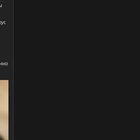
ы
кус
енно