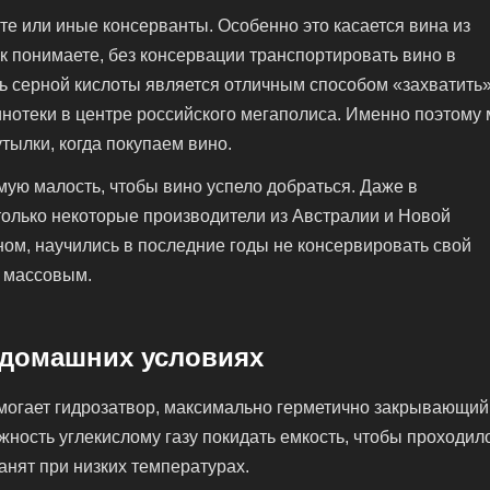
те или иные консерванты. Особенно это касается вина из
к понимаете, без консервации транспортировать вино в
ль серной кислоты является отличным способом «захватить
винотеки в центре российского мегаполиса. Именно поэтому
утылки, когда покупаем вино.
мую малость, чтобы вино успело добраться. Даже в
только некоторые производители из Австралии и Новой
ном, научились в последние годы не консервировать свой
я массовым.
 домашних условиях
омогает гидрозатвор, максимально герметично закрывающий
жность углекислому газу покидать емкость, чтобы проходил
нят при низких температурах.