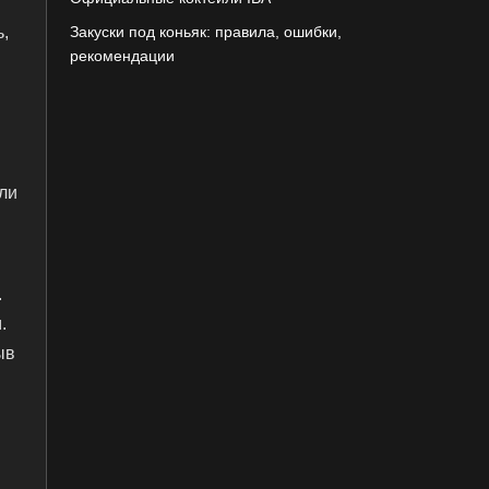
ь,
Закуски под коньяк: правила, ошибки,
рекомендации
,
ли
.
.
ыв