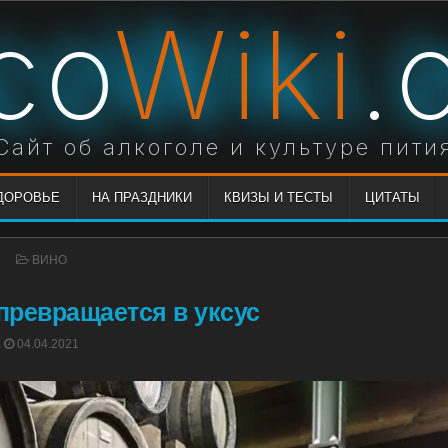
co
Wiki
.
Сайт об алкоголе и культуре пити
ЗДОРОВЬЕ
НА ПРАЗДНИКИ
КВИЗЫ И ТЕСТЫ
ЦИТАТЫ
POSTED
ВИНО
IN
превращается в уксус
POSTED
04.04.2021
ON