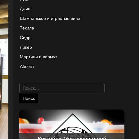
Джин
Шампанское и игристые вина
Текила
Сидр
Ликёр
Мартини и вермут
Абсент
Найти:
Коктейли Международной