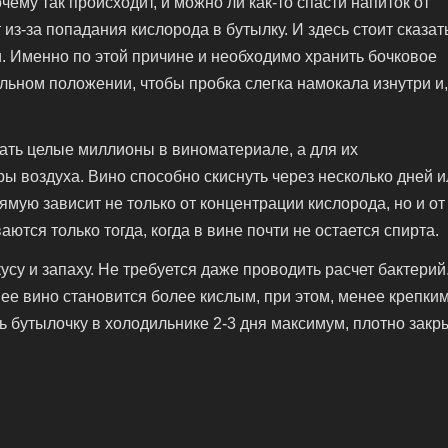
чему так происходит, и можно ли как-то спасти напиток от
з-за попадания кислорода в бутылку. И здесь стоит сказат
и. Именно по этой причине и необходимо хранить бочковое
тальном положении, чтобы пробка слегка намокала изнутри и
ать целые миллионы в виноматериале, а для их
 воздуха. Вино способно скиснуть через несколько дней и
ямую зависит не только от концентрации кислорода, но и от
ются только тогда, когда в вине почти не остается спирта.
усу и запаху. Не требуется даже проводить расчет бактерий
ее вино становится более кислым, при этом, менее крепким
 бутылочку в холодильнике 2-3 дня максимум, плотно закр