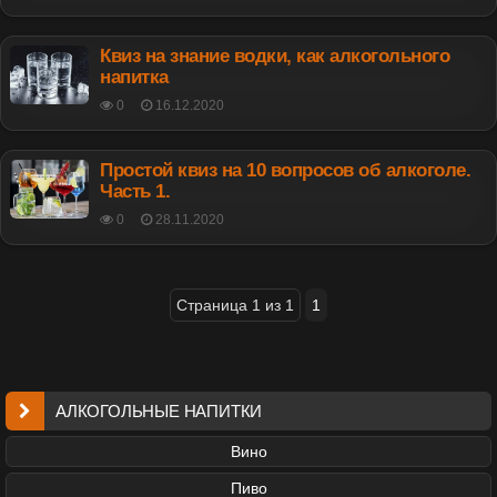
ON
Квиз на знание водки, как алкогольного
напитка
POSTED
0
16.12.2020
ON
Простой квиз на 10 вопросов об алкоголе.
Часть 1.
POSTED
0
28.11.2020
ON
Страница 1 из 1
1
АЛКОГОЛЬНЫЕ НАПИТКИ
Вино
Пиво