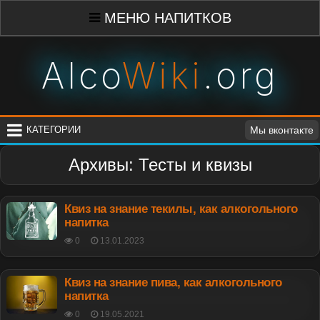
Skip
МЕНЮ НАПИТКОВ
to
content
Alco
Wiki
.org
КАТЕГОРИИ
Мы вконтакте
Архивы:
Тесты и квизы
Квиз на знание текилы, как алкогольного
напитка
POSTED
0
13.01.2023
ON
Квиз на знание пива, как алкогольного
напитка
POSTED
0
19.05.2021