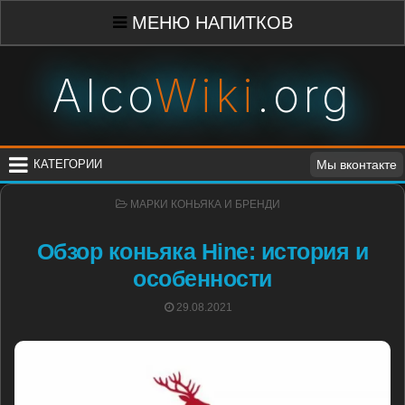
Skip
МЕНЮ НАПИТКОВ
to
content
Alco
Wiki
.org
КАТЕГОРИИ
Мы вконтакте
POSTED
МАРКИ КОНЬЯКА И БРЕНДИ
IN
Обзор коньяка Hine: история и
особенности
POSTED
29.08.2021
ON