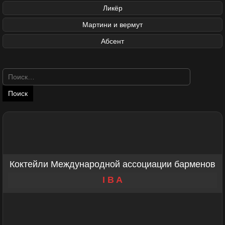
Ликёр
Мартини и вермут
Абсент
Найти:
Коктейли Международной ассоциации барменов
I B A