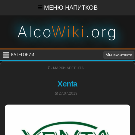
Skip
МЕНЮ НАПИТКОВ
to
content
Alco
Wiki
.org
КАТЕГОРИИ
Мы вконтакте
POSTED
МАРКИ АБСЕНТА
IN
Xenta
POSTED
27.07.2019
ON