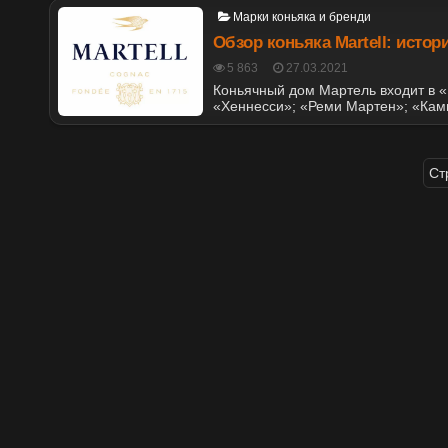
Posted
Марки коньяка и бренди
in
Обзор коньяка Martell: истор
POSTED
5 863
27.03.2021
ON
Коньячный дом Мартель входит в 
«Хеннесси»; «Реми Мартен»; «Кам
Ст