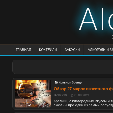
Skip
Al
to
content
ГЛАВНАЯ
КОКТЕЙЛИ
ЗАКУСКИ
АЛКОГОЛЬ И 
Posted
Коньяк и бренди
in
Обзор 27 марок известного ф
POSTED
36 939
20.08.2021
ON
Крепкий, с благородным вкусом и я
сказаны про один из самых попул