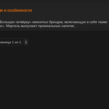
ия и особенности
«Большую четвёрку» именитых брендов, включающую в себя также:
ю». Мартель выпускает премиальные напитки…
раница 1 из 1
1