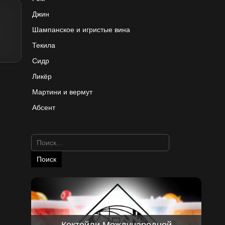
Джин
Шампанское и игристые вина
Текила
Сидр
Ликёр
Мартини и вермут
Абсент
Найти:
Коктейли Международной