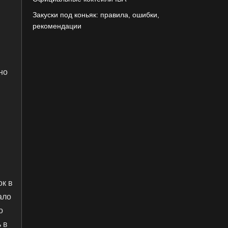
Закуски под коньяк: правила, ошибки,
рекомендации
но
ок в
ало
о
 в