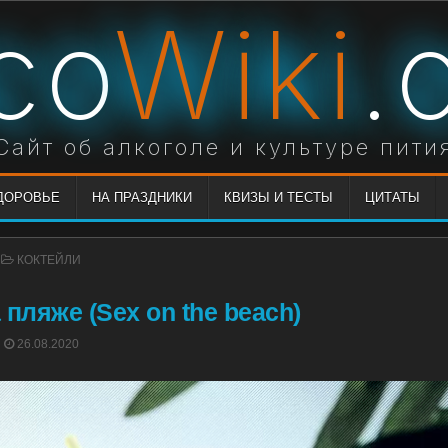
co
Wiki
.
Сайт об алкоголе и культуре пити
ЗДОРОВЬЕ
НА ПРАЗДНИКИ
КВИЗЫ И ТЕСТЫ
ЦИТАТЫ
POSTED
КОКТЕЙЛИ
IN
 пляже (Sex on the beach)
POSTED
26.08.2020
ON