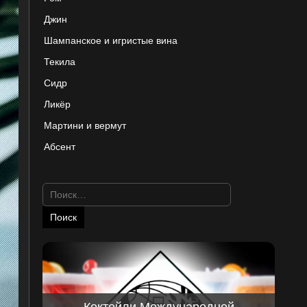
Джин
Шампанское и игристые вина
Текила
Сидр
Ликёр
Мартини и вермут
Абсент
Найти:
Коктейли Международной