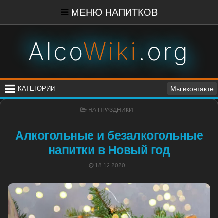
Skip
МЕНЮ НАПИТКОВ
to
content
Alco
Wiki
.org
КАТЕГОРИИ
Мы вконтакте
POSTED
НА ПРАЗДНИКИ
IN
Алкогольные и безалкогольные
напитки в Новый год
POSTED
18.12.2020
ON