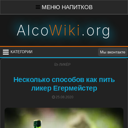
Skip
МЕНЮ НАПИТКОВ
to
content
Alco
Wiki
.org
КАТЕГОРИИ
Мы вконтакте
POSTED
ЛИКЁР
IN
Несколько способов как пить
ликер Егермейстер
POSTED
25.08.2020
ON