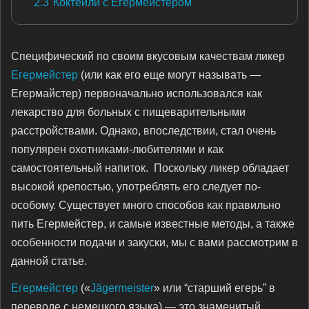
2.3
Коктейли с Егермейстером
Специфический по своим вкусовым качествам ликер
Егермейстер
(или как его еще могут называть —
Егермайстер) первоначально использовался как
лекарство для больных с пищеварительными
расстройствами. Однако, впоследствии, стал очень
популярен охотниками-любителями и как
самостоятельный напиток. Поскольку ликер обладает
высокой крепостью, употреблять его следует по-
особому. Существует много способов как правильно
пить Егермейстер, и самые известные методы, а также
особенности подачи и закуски, мы с вами рассмотрим в
данной статье.
Егермейстер
(«
Jägermeister
» или “старший егерь” в
переводе с немецкого языка) — это знаменитый