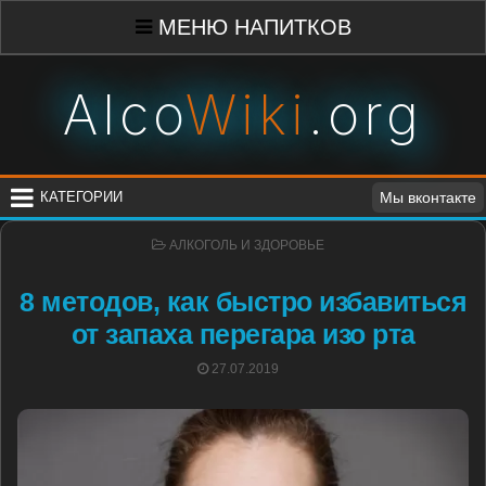
Skip
МЕНЮ НАПИТКОВ
to
content
Alco
Wiki
.org
КАТЕГОРИИ
Мы вконтакте
POSTED
АЛКОГОЛЬ И ЗДОРОВЬЕ
IN
8 методов, как быстро избавиться
от запаха перегара изо рта
POSTED
27.07.2019
ON