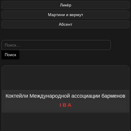
Ликёр
Мартини и вермут
Абсент
Найти:
Коктейли Международной ассоциации барменов
I B A