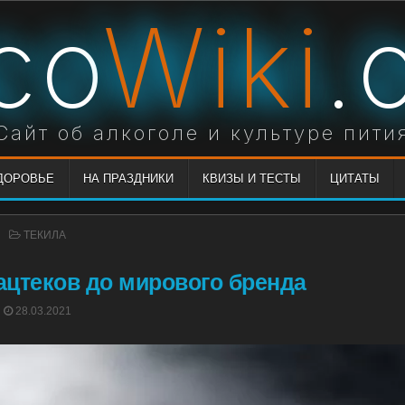
co
Wiki
.
Сайт об алкоголе и культуре пити
ЗДОРОВЬЕ
НА ПРАЗДНИКИ
КВИЗЫ И ТЕСТЫ
ЦИТАТЫ
POSTED
ТЕКИЛА
IN
 ацтеков до мирового бренда
POSTED
28.03.2021
ON