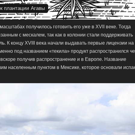
к плантации Агавы
асштабах получилось готовить его уже в XVII веке. Тогда
занным с мескалем, так как в колонии стали поддерживать
. К концу XVIII века начали выдавать первые лицензии на
Именно под названием «текила» продукт распространился ч
 вскоре получив распространение и в Европе. Название
ьшим населенным пунктом в Мексике, которое основали исп