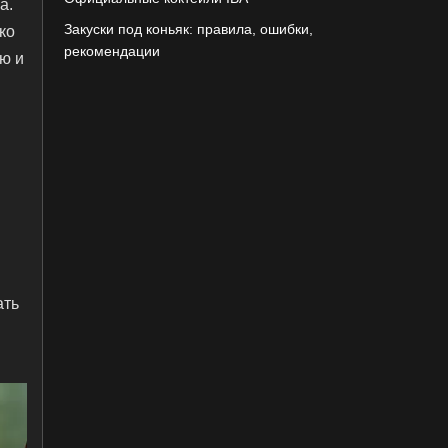
а.
Закуски под коньяк: правила, ошибки,
ко
рекомендации
ю и
ать
.