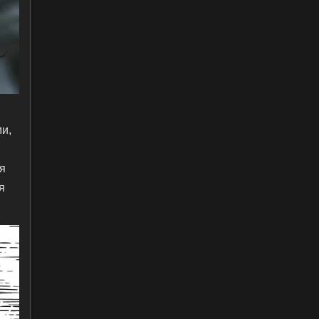
ми,
я
я