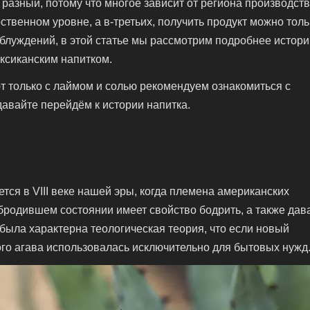
ы разный, потому что многое зависит от региона производств
ственном уровне, а в-третьих, получить продукт можно толь
аблуждений, в этой статье мы рассмотрим подробнее истори
ксиканским напитком.
ют только с лаймом и солью рекомендуем ознакомиться с
 давайте перейдём к истории напитка.
тся в VIII веке нашей эры, когда племена американских
абродившем состоянии имеет свойство бодрить, а также дав
т была характерна теологическая теория, что если новый
этого агава использовалась исключительно для бытовых нужд