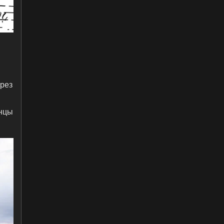
ерез
анцы