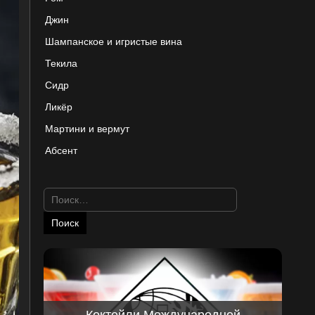
Джин
Шампанское и игристые вина
Текила
Сидр
Ликёр
Мартини и вермут
Абсент
Найти:
Коктейли Международной