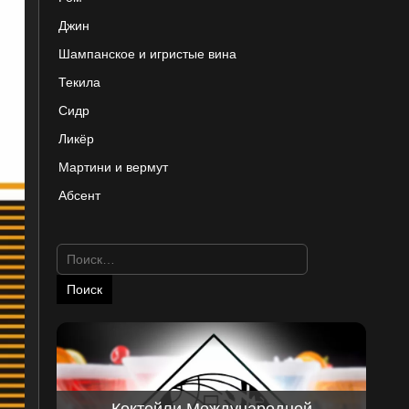
Джин
Шампанское и игристые вина
Текила
Сидр
Ликёр
Мартини и вермут
Абсент
Найти:
Коктейли Международной